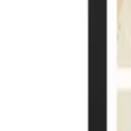
Ironman-julisteet
Maratonjulisteet