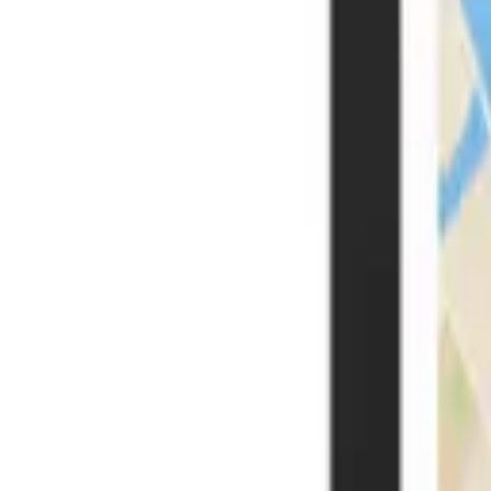
Kaikki julisteet
Maratonjulisteet
Puolimaratonjulisteet
Ironman-julisteet
Ironman 70.3 -julisteet
Tee oma reittijulisteesi
Suomi
Yhdysvallat
(
USD
$
)
Kokoelmat
Kaikki julisteet
Puolimaratonjulisteet
Ironman 70.3 -julisteet